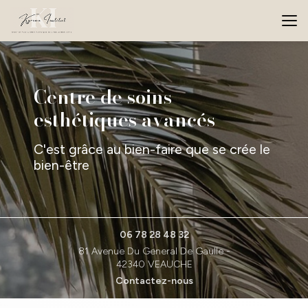
Aller
au
contenu
principal
Centre de soins
esthétiques avancés
C'est grâce au bien-faire que se crée le
bien-être
06 78 28 48 32
81 Avenue Du General De Gaulle -
42340 VEAUCHE
Contactez-nous