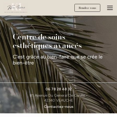
Aller
au
Rendez-vous
contenu
principal
Centre de soins
esthétiques avancés
C'est grâce au bien-faire que se crée le
bien-être
06 78 28 48 32
81 Avenue Du General De Gaulle -
42340 VEAUCHE
Contactez-nous