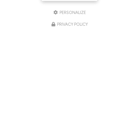
PERSONALIZE
PRIVACY POLICY
03/06/2026
Retrouver une peau plus lumineuse,
plus ferme et plus harmonieuse à