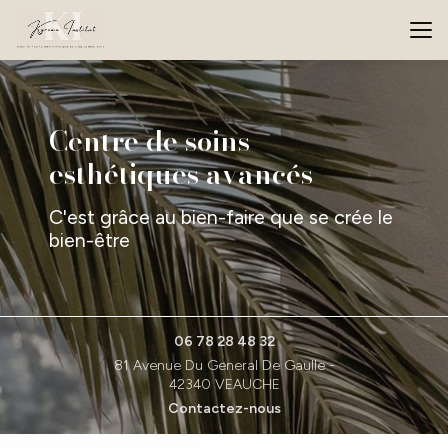
Aller
au
contenu
principal
Centre de soins
esthétiques avancés
C'est grâce au bien-faire que se crée le
bien-être
06 78 28 48 32
81 Avenue Du General De Gaulle -
42340 VEAUCHE
Contactez-nous