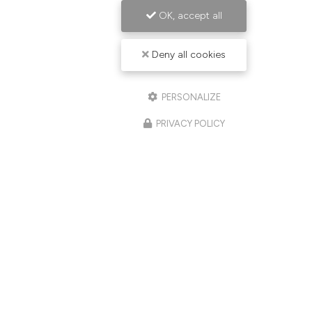
OK, accept all
Deny all cookies
PERSONALIZE
PRIVACY POLICY
Centre esthétique à Veauche
81 Avenue Du General De Gaulle
42340 VEAUCHE
06 78 28 48 32
Du lundi au vendredi
de 9h à 18h
Suivez-nous sur les réseaux sociaux