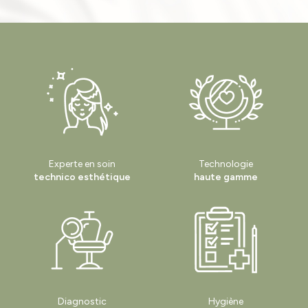
définitive au laser et soins du corps à Sury le Comtal
|
Où faire un soin
radiofréquence anti-âge à Veauche
|
Meilleur soin pour retrouver une peau
plus ferme à Veauche
|
Est ce que l’épilation définitive au laser fait mal
|
radiofréquence visage pour raffermir l’ovale du visage À Andrézieux-
Bouthéon
|
Institut esthétique spécialisé en rajeunissement cutané à
Veauche
|
Traitement microneedling pour cicatrices d’acné à Veauche
|
Épilation definitive au laser à montrond les bains
|
Esthéticienne pour
soins visages à Andrézieux Bouthéon
|
Épilation laser efficace pour
résultats durables à Veauche
|
meilleur centre pour l’épilation définitive au
laser à Saint Étienne
|
Peeling acide professionnel pour éclat du teint à
Veauche
Experte en soin
Technologie
technico esthétique
haute gamme
Diagnostic
Hygiène