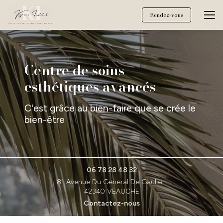
Aller
au
Rendez-vous
contenu
principal
Centre de soins
esthétiques avancés
C'est grâce au bien-faire que se crée le
bien-être
06 78 28 48 32
81 Avenue Du General De Gaulle -
42340 VEAUCHE
Contactez-nous