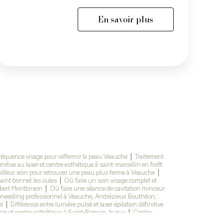
En savoir plus
réquence visage pour raffermir la peau Veauche
|
Traitement
initive au laser et centre esthétique à saint-marcellin en forêt
illeur soin pour retrouver une peau plus ferme à Veauche
|
aint bonnet les oules
|
Où faire un soin visage complet et
mbert Montbrison
|
Où faire une séance de cavitation minceur
oneedling professionnel à Veauche, Andrézieux Bouthéon,
oi
|
Différence entre lumière pulsé et laser épilation définitive
laser et centre esthétique à Saint-Romain, le puy
|
Centre
ntbrison
|
Microneedling en institut autour de saint Étienne
|