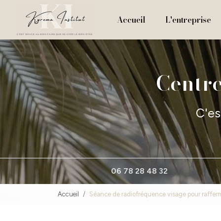
Navigation principale
Aller
au
Accueil
L'entreprise
contenu
principal
Centre
C'es
06 78 28 48 32
Accueil
Séance de radiofréquence visage pour raffer