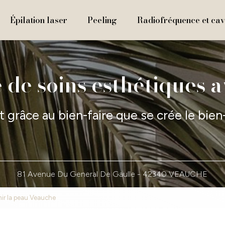
Épilation laser
Peeling
Radiofréquence et cavi
 de soins esthétiques 
t grâce au bien-faire que se crée le bien
81 Avenue Du General De Gaulle -
42340 VEAUCHE
mir la peau Veauche