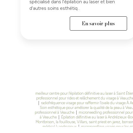
spécialisé dans l'épilation au laser et bien
d'autres soins esthétiq...
En savoir plus
meilleur centre pour l’épilation définitive au laser à Saint Ét
professionnel pour rides et relâchement du visage à Veauch
|
radiofréquence visage pour raffermir l’ovale du visage 
Soin esthétique pour améliorer la qualité de la peau à Vea
professionnel à Veauche
|
microneedling professionnel pour
à Veauche
|
Épilation définitive au laser à Andrézieux-B
Montbrison, la fouillouse, Villars, saint priest en jarez, bonso
médical à andrezieux
|
microneedling visage pour les ri
esthétique pour traitement de la cellulite et faire disparaitre 