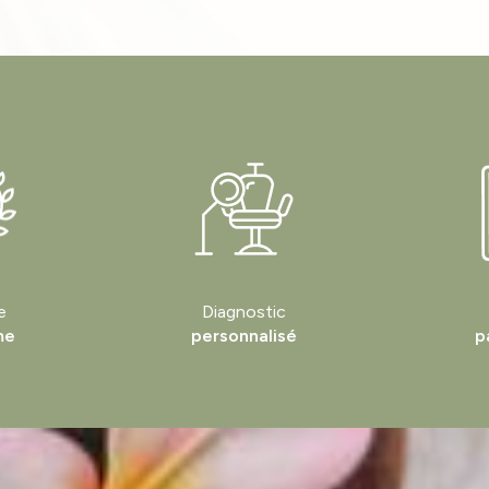
e
Diagnostic
me
personnalisé
p