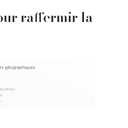
ur raffermir la
rs géographiques
-Bouthéon
ne
e