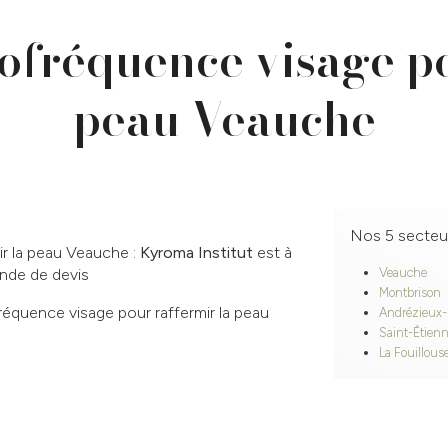
ofréquence visage po
peau Veauche
Nos 5 secteu
ir la peau Veauche :
Kyroma Institut
est à
ande de devis
Veauche
Montbrison
réquence visage pour raffermir la peau
Andrézieux
Saint-Étien
La Fouillous