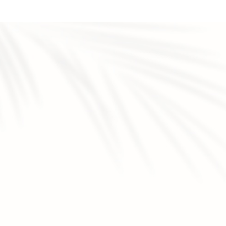
ation définitive au laser ou cavitation
|
Épilation définitive au
s cicatrices d’acné au niveau du visage à Veauche
|
Institut
chimique choisir pour améliorer la peau à Veauche
|
Centre
ation laser jambes entières en institut à Montbrison
|
soin
i-âge à Veauche
|
Est ce que l’épilation définitive au laser est
uche
|
Épilation définitive au laser à saint Étienne
|
Soin anti-
professionnel à Veauche 42 Loire
|
Esthéticienne pour soins
auche