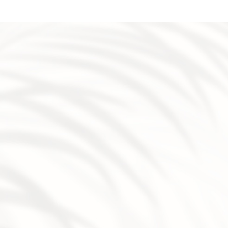
Épilation définitive au laser et soins du corps à Sury le Comta
laser à saint Just saint Rambert
|
Peeling chimique pour
esthétique spécialisé en rajeunissement cutané à Veauche
esthétique et institut de beauté expert peau Veauche, A
microneedling anti imperfections en institut à Montbrison
efficace en institut à saint Étienne
|
Épilation definitive au 
âge complet à Veauche, Montbrison , Andrézieux Bouthéon, s
vis