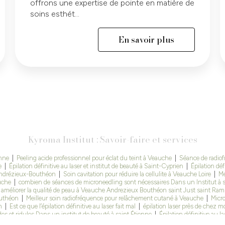
offrons une expertise de pointe en matière de
soins esthét...
En savoir plus
Kyroma Institut : Savoir-faire et services
ienne
|
Peeling acide professionnel pour éclat du teint à Veauche
|
Séance de radiof
e
|
Épilation définitive au laser et institut de beauté à Saint-Cyprien
|
Épilation déf
À Andrézieux-Bouthéon
|
Soin cavitation pour réduire la cellulite à Veauche Loire
|
Me
uche
|
combien de séances de microneedling sont nécessaires Dans un Institut à s
 améliorer la qualité de peau à Veauche Andrezieux Bouthéon saint Just saint Ra
outhéon
|
Meilleur soin radiofréquence pour relâchement cutané à Veauche
|
Micr
n
|
Est ce que l’épilation définitive au laser fait mal
|
épilation laser près de chez m
des et ridules Dans un institut de beauté à saint Étienne
|
Épilation définitive au 
les cicatrices d'acnés à Veauche
|
combien de séances épilation laser Autour de Mo