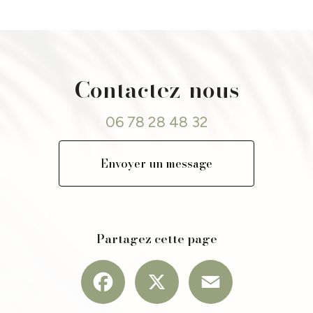
l
|
Meilleure esthéticienne à saint Étienne pour faire du peeling radiofréquence épil
 taches pigmentaires à Veauche Loire 42
|
Le microneedling est il efficace sur le
|
épilation laser professionnelle près de Saint-Just-Saint-Rambert
|
Quel peeling 
ndrézieux Bouthéon, Montrond les bains, Montbrison, la fouillouse
|
prix pour épil
|
Institut de beauté à Andrézieux Bouthéon
|
Où faire un soin radiofréquence ant
laser à montrond les bains
|
Traitement microneedling pour cicatrices d’acné à Vea
aint Galmier La Fouillouse, saint Just saint Rambert
|
Où faire du microneedling 
Contactez-nous
ages à Andrézieux Bouthéon
|
Épilation laser efficace pour résultats durables à Ve
06 78 28 48 32
Envoyer un message
Partagez cette page
Facebook
X
Email