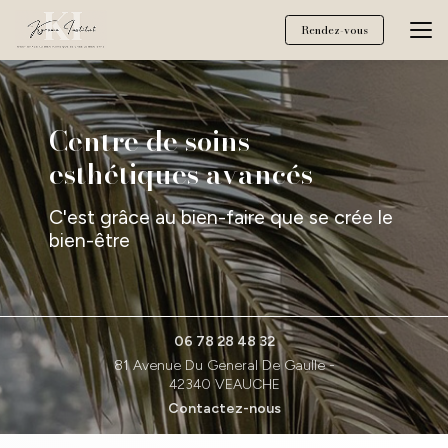
Aller
au
Rendez-vous
contenu
principal
Centre de soins
esthétiques avancés
C'est grâce au bien-faire que se crée le
bien-être
06 78 28 48 32
81 Avenue Du General De Gaulle -
42340 VEAUCHE
Contactez-nous