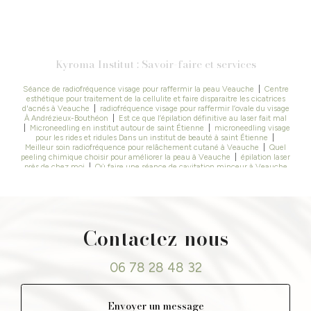
Kyroma Institut : Savoir-faire et services
Séance de radiofréquence visage pour raffermir la peau Veauche
|
Centre
esthétique pour traitement de la cellulite et faire disparaitre les cicatrices
d'acnés à Veauche
|
radiofréquence visage pour raffermir l’ovale du visage
À Andrézieux-Bouthéon
|
Est ce que l’épilation définitive au laser fait mal
|
Microneedling en institut autour de saint Étienne
|
microneedling visage
pour les rides et ridules Dans un institut de beauté à saint Étienne
|
Meilleur soin radiofréquence pour relâchement cutané à Veauche
|
Quel
peeling chimique choisir pour améliorer la peau à Veauche
|
épilation laser
près de chez moi
|
Où faire une séance de cavitation minceur à Veauche
|
Épilation laser efficace pour résultats durables à Veauche
|
combien de
séances de microneedling sont nécessaires Dans un Institut à saint bonnet
les oules
|
Institut de beauté à Andrézieux Bouthéon
|
épilation laser
professionnelle près de Saint-Just-Saint-Rambert
|
Où faire un soin visage
complet et professionnel à Veauche
|
Épilation définitive au laser à saint
Just saint Rambert
|
Peeling acide professionnel pour éclat du teint à
Contactez-nous
Veauche
|
meilleur centre pour l’épilation définitive au laser à Saint
Étienne
|
Épilation définitive au laser et institut de beauté à Saint-Cyprien
|
Peeling chimique pour taches pigmentaires à Veauche Loire 42
|
Traitement professionnel pour rides et relâchement du visage à Veauche
|
06 78 28 48 32
Meilleure esthéticienne à saint Étienne pour faire du peeling radiofréquence
épilation définitive au laser ou cavitation
|
Centre esthétique et institut de
beauté expert peau Veauche, Andrézieux Bouthéon, Montrond les bains,
Montbrison, la fouillouse
|
Épilation définitive au laser à Andrézieux-
Envoyer un message