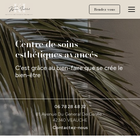
Aller
au
Rendez-vous
contenu
principal
Centre de soins
esthétiques avancés
C'est grâce au bien-faire que se crée le
bien-être
06 78 28 48 32
81 Avenue Du General De Gaulle -
42340 VEAUCHE
Contactez-nous