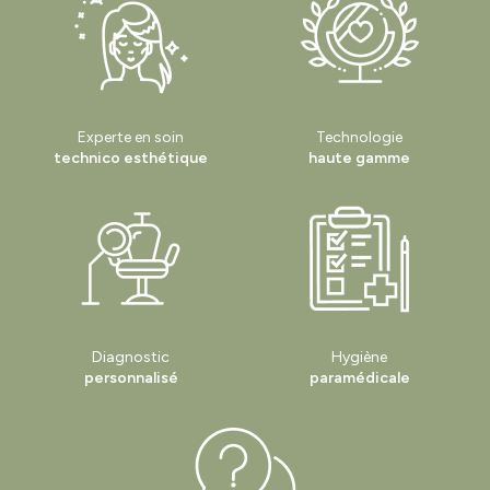
laser à saint Étienne
|
Épilation définitive au laser à saint Just saint
Rambert
|
Où faire un soin visage complet et professionnel à Veauche
Experte en soin
Technologie
technico esthétique
haute gamme
Diagnostic
Hygiène
personnalisé
paramédicale