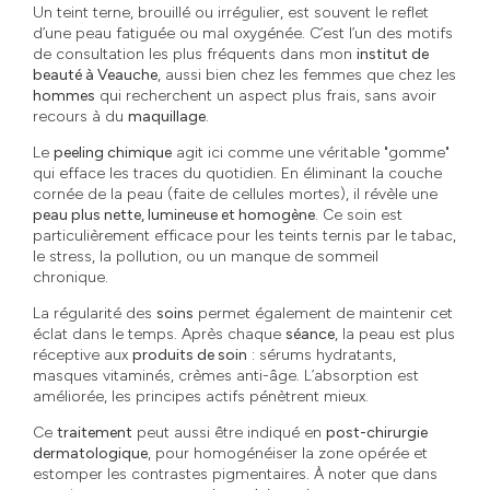
Un teint terne, brouillé ou irrégulier, est souvent le reflet
d’une peau fatiguée ou mal oxygénée. C’est l’un des motifs
de consultation les plus fréquents dans mon
institut de
beauté à Veauche
, aussi bien chez les femmes que chez les
hommes
qui recherchent un aspect plus frais, sans avoir
recours à du
maquillage
.
Le
peeling chimique
agit ici comme une véritable "gomme"
qui efface les traces du quotidien. En éliminant la couche
cornée de la peau (faite de cellules mortes), il révèle une
peau plus nette, lumineuse et homogène
. Ce soin est
particulièrement efficace pour les teints ternis par le tabac,
le stress, la pollution, ou un manque de sommeil
chronique.
La régularité des
soins
permet également de maintenir cet
éclat dans le temps. Après chaque
séance
, la peau est plus
réceptive aux
produits de soin
: sérums hydratants,
masques vitaminés, crèmes anti-âge. L’absorption est
améliorée, les principes actifs pénètrent mieux.
Ce
traitement
peut aussi être indiqué en
post-chirurgie
dermatologique
, pour homogénéiser la zone opérée et
estomper les contrastes pigmentaires. À noter que dans