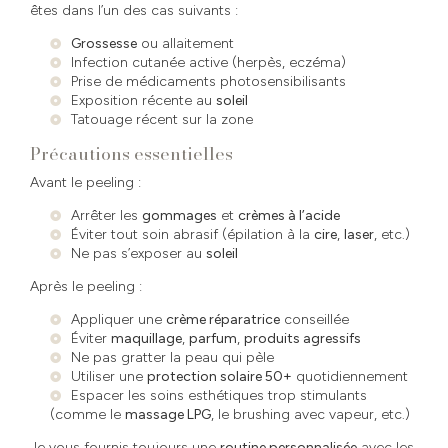
êtes dans l’un des cas suivants :
Grossesse
ou allaitement
Infection cutanée active (herpès, eczéma)
Prise de médicaments photosensibilisants
Exposition récente au
soleil
Tatouage récent sur la zone
Précautions essentielles
Avant le peeling :
Arrêter les
gommages
et
crèmes à l’acide
Éviter tout soin abrasif (épilation à la
cire
,
laser
, etc.)
Ne pas s’exposer au
soleil
Après le peeling :
Appliquer une
crème réparatrice
conseillée
Éviter
maquillage
,
parfum
,
produits agressifs
Ne pas gratter la peau qui pèle
Utiliser une
protection solaire 50+
quotidiennement
Espacer les soins esthétiques trop stimulants
(comme le
massage LPG
, le brushing avec vapeur, etc.)
Je vous fournis toujours une
routine personnalisée
avec les