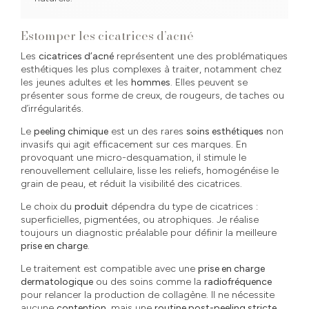
Estomper les cicatrices d’acné
Les
cicatrices d’acné
représentent une des problématiques
esthétiques les plus complexes à traiter, notamment chez
les jeunes adultes et les
hommes
. Elles peuvent se
présenter sous forme de creux, de rougeurs, de taches ou
d’irrégularités.
Le
peeling chimique
est un des rares
soins esthétiques
non
invasifs qui agit efficacement sur ces marques. En
provoquant une micro-desquamation, il stimule le
renouvellement cellulaire, lisse les reliefs, homogénéise le
grain de peau, et réduit la visibilité des cicatrices.
Le choix du
produit
dépendra du type de cicatrices :
superficielles, pigmentées, ou atrophiques. Je réalise
toujours un diagnostic préalable pour définir la meilleure
prise en charge
.
Le traitement est compatible avec une
prise en charge
dermatologique
ou des soins comme la
radiofréquence
pour relancer la production de collagène. Il ne nécessite
aucune
contention
, mais une
routine post-peeling stricte