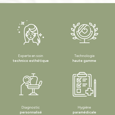
microneedling pour cicatrices d’acné à Veauche
|
Meilleur soin pour
retrouver une peau plus ferme à Veauche
|
soin microneedling anti
imperfections en institut à Montbrison
|
Quel peeling chimique choisir
pour améliorer la peau à Veauche
|
Épilation définitive au laser à
Andrézieux-Bouthéon
|
meilleur centre pour l’épilation définitive au laser à
Saint Étienne
|
Est ce que l’épilation définitive au laser est efficace en
institut à saint Étienne
|
Peeling acide professionnel pour éclat du teint à
Veauche
|
Où faire un soin radiofréquence anti-âge à Veauche
|
Séance
de radiofréquence visage pour raffermir la peau Veauche
|
Épilation laser
efficace pour résultats durables à Veauche
Experte en soin
Technologie
technico esthétique
haute gamme
Diagnostic
Hygiène
personnalisé
paramédicale