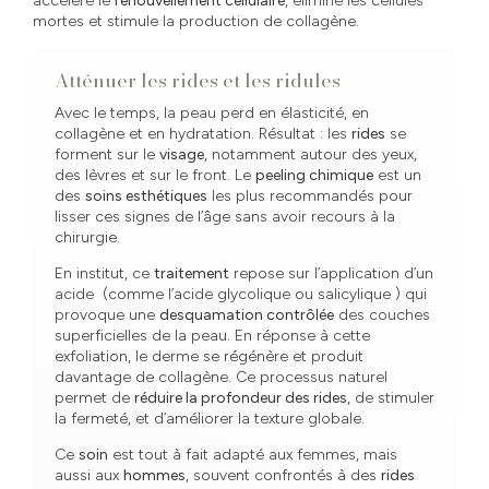
accélère le
renouvellement cellulaire
, élimine les cellules
mortes et stimule la production de collagène.
Atténuer les rides et les ridules
Avec le temps, la peau perd en élasticité, en
collagène et en hydratation. Résultat : les
rides
se
forment sur le
visage
, notamment autour des yeux,
des lèvres et sur le front. Le
peeling chimique
est un
des
soins esthétiques
les plus recommandés pour
lisser ces signes de l’âge sans avoir recours à la
chirurgie.
En institut, ce
traitement
repose sur l’application d’un
acide (comme l’acide glycolique ou salicylique ) qui
provoque une
desquamation contrôlée
des couches
superficielles de la peau. En réponse à cette
exfoliation, le derme se régénère et produit
davantage de collagène. Ce processus naturel
permet de
réduire la profondeur des rides
, de stimuler
la fermeté, et d’améliorer la texture globale.
Ce
soin
est tout à fait adapté aux femmes, mais
aussi aux
hommes
, souvent confrontés à des
rides