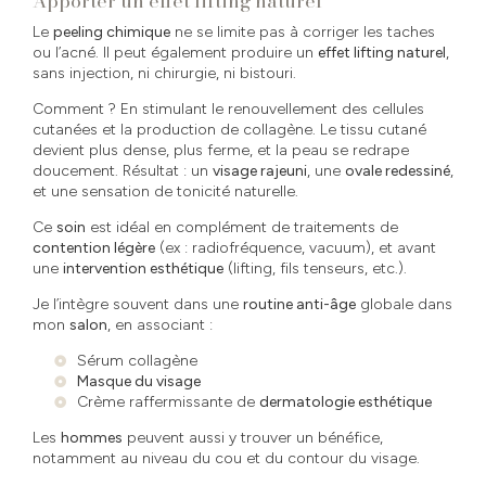
Apporter un effet lifting naturel
Le
peeling chimique
ne se limite pas à corriger les taches
ou l’acné. Il peut également produire un
effet lifting naturel
,
sans injection, ni chirurgie, ni bistouri.
Comment ? En stimulant le renouvellement des cellules
cutanées et la production de collagène. Le tissu cutané
devient plus dense, plus ferme, et la peau se redrape
doucement. Résultat : un
visage rajeuni
, une
ovale redessiné
,
et une sensation de tonicité naturelle.
Ce
soin
est idéal en complément de traitements de
contention légère
(ex : radiofréquence, vacuum), et avant
une
intervention esthétique
(lifting, fils tenseurs, etc.).
Je l’intègre souvent dans une
routine anti-âge
globale dans
mon
salon
, en associant :
Sérum collagène
Masque du visage
Crème raffermissante de
dermatologie esthétique
Les
hommes
peuvent aussi y trouver un bénéfice,
notamment au niveau du cou et du contour du visage.