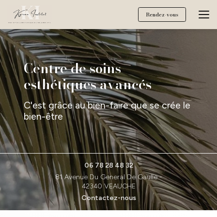
Aller
au
Rendez-vous
contenu
principal
Centre de soins
esthétiques avancés
C'est grâce au bien-faire que se crée le
bien-être
06 78 28 48 32
81 Avenue Du General De Gaulle -
42340 VEAUCHE
Contactez-nous