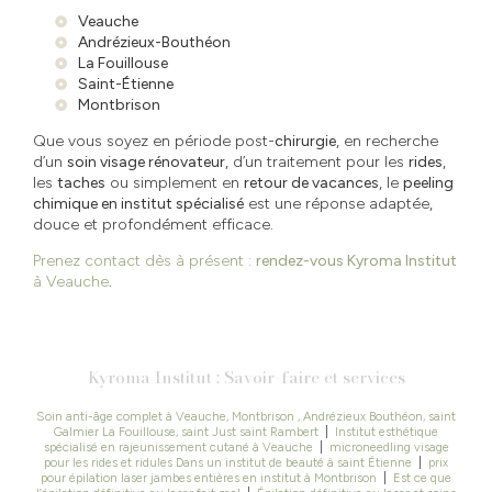
Veauche
Andrézieux-Bouthéon
La Fouillouse
Saint-Étienne
Montbrison
Que vous soyez en période post-
chirurgie
, en recherche
d’un
soin visage rénovateur
, d’un traitement pour les
rides
,
les
taches
ou simplement en
retour de vacances
, le
peeling
chimique en institut spécialisé
est une réponse adaptée,
douce et profondément efficace.
Prenez contact dès à présent :
rendez-vous Kyroma Institut
à Veauche
.
Kyroma Institut : Savoir-faire et services
Soin anti-âge complet à Veauche, Montbrison , Andrézieux Bouthéon, saint
Galmier La Fouillouse, saint Just saint Rambert
|
Institut esthétique
spécialisé en rajeunissement cutané à Veauche
|
microneedling visage
pour les rides et ridules Dans un institut de beauté à saint Étienne
|
prix
pour épilation laser jambes entières en institut à Montbrison
|
Est ce que