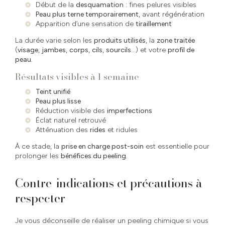
Début de la
desquamation
: fines pelures visibles
Peau plus terne temporairement
, avant régénération
Apparition d’une sensation de
tiraillement
La durée varie selon les
produits utilisés
, la
zone traitée
(
visage
,
jambes
,
corps
,
cils
,
sourcils
...) et votre
profil de
peau
.
Résultats visibles à 1 semaine
Teint unifié
Peau plus lisse
Réduction visible des
imperfections
Éclat naturel retrouvé
Atténuation des
rides
et ridules
À ce stade, la
prise en charge post-soin
est essentielle pour
prolonger les
bénéfices du peeling
.
Contre-indications et précautions à
respecter
Je vous déconseille de réaliser un peeling chimique si vous