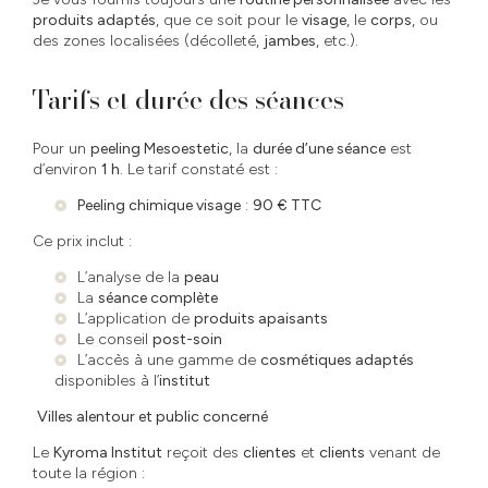
produits adaptés
, que ce soit pour le
visage
, le
corps
, ou
des zones localisées (décolleté,
jambes
, etc.).
Tarifs et durée des séances
Pour un
peeling Mesoestetic
, la
durée d’une séance
est
d’environ
1 h
. Le tarif constaté est :
Peeling chimique visage
:
90 € TTC
Ce prix inclut :
L’analyse de la
peau
La
séance complète
L’application de
produits apaisants
Le conseil
post-soin
L’accès à une gamme de
cosmétiques adaptés
disponibles à l’
institut
Villes alentour et public concerné
Le
Kyroma Institut
reçoit des
clientes
et
clients
venant de
toute la région :