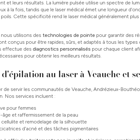
t et leurs résultats. La lumière pulsée utilise un spectre de lumi
ileux à la fois, tandis que le laser médical émet une longueur d'o
 poils. Cette spécificité rend le laser médical généralement plus
 nous utilisons des
technologies de pointe
pour garantir des r
ont conçus pour être rapides, sûrs, et adaptés à tous les types 
ts effectue des
diagnostics personnalisés
pour chaque client afi
essaires pour obtenir les meilleurs résultats.
 d'épilation au laser à Veauche et s
ier de servir les communautés de Veauche, Andrézieux-Bouthéon
. Nos services incluent :
itive pour femmes
i-âge et raffermissement de la peau
 cellulite et remodelage de la silhouette
 cicatrices d'acné et des tâches pigmentaires