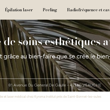
Épilation laser
Peeling
Radiofréquence et cavi
 de soins esthétiques 
t grâce au bien-faire que se crée le bien
81 Avenue Du General De Gaulle -
42340 VEAUCHE
ée et laser médical chez Kyroma Institut près de Saint-Bonnet-les-oules