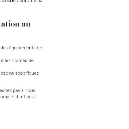
 ainsi le confort et la
lation au
se des équipements de
ant les normes de
besoins spécifiques
hésitez pas à nous
oma Institut peut