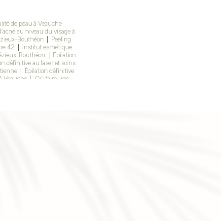
alité de peau à Veauche
s d’acné au niveau du visage à
drézieux-Bouthéon
|
Peeling
ire 42
|
Institut esthétique
ndrézieux-Bouthéon
|
Épilation
on définitive au laser et soins
Étienne
|
Épilation définitive
 à Veauche
|
Où faire une
|
Esthéticienne pour soins
ement microneedling pour
icienne à saint Étienne pour
ti-âge à Veauche
|
combien
tut à saint Étienne
|
Épilation
rofessionnel pour rides et
à saint bonnet les oules
|
ilation laser jambes entières
uté à Andrézieux Bouthéon
|
iest en jarez, bonson
|
 Bouthéon, saint Galmier La
eux Bouthéon, Montrond les
ur centre pour l’épilation
ion définitive au laser fait mal
ement de la cellulite et faire
|
Épilation définitive au laser