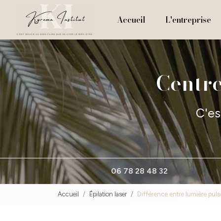
Navigation principale
Aller
au
Accueil
L'entreprise
contenu
principal
Centre
C'es
06 78 28 48 32
Accueil
Épilation laser
Différence entre lumière puls