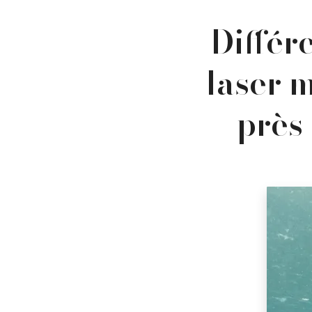
Différ
laser 
près