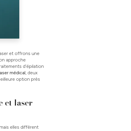
laser et offrons une
 son approche
aitements d'épilation
laser médical
, deux
eilleure option près
 et laser
mais elles diffèrent