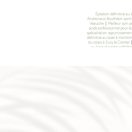
Épilation définitive au
Andrezieux Bouthéon saint
Veauche
|
Meilleur soin 
acide professionnel pour é
spécialisé en rajeunisseme
definitive au laser à montro
du corps à Sury le Comtal
au laser et centre esthét
séance de cavitation mi
visages à Andrézieux B
cicatrices d’acné à Veauch
faire du peeling radiofréque
de séances épilation laser 
définitive au laser à sain
relâchement du visage à 
Soin esthétique pour amélio
en institut à Montbrison
|
Microneedling professi
Microneedling en institut a
Fouillouse, saint Just sai
bains, Montbrison, la fo
définitive au laser à Saint É
|
Différence entre lumière p
disparaitre les cicatrices d'