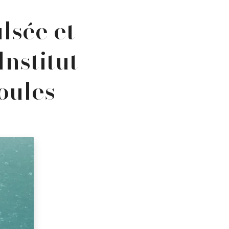
lsée et
nstitut
oules