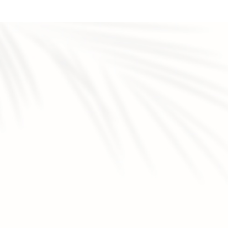
en rajeunissement cutané à Veauche
|
prix pour épilation laser
près de Saint-Just-Saint-Rambert
|
Traitement professionnel
louse, saint Just saint Rambert
|
Meilleure esthéticienne à
é à Saint-Cyprien
|
Microneedling professionnel à Veauche,
e
|
meilleur centre pour l’épilation définitive au laser à Saint
|
Peeling chimique pour taches pigmentaires à Veauche Loire
aint Étienne
|
radiofréquence visage pour raffermir l’ovale du
auche