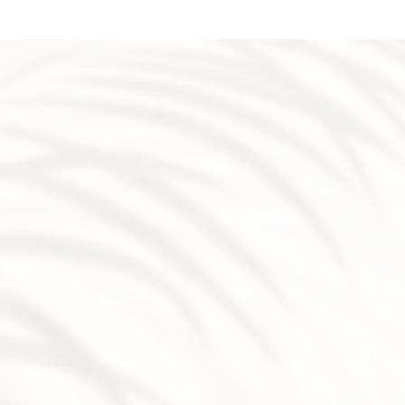
disparaitre les cicatrices d'acnés à Veauche
|
soin microneed
jambes entières en institut à Montbrison
|
Séance de radio
pour rides et relâchement du visage à Veauche
|
Soin anti
saint Étienne pour faire du peeling radiofréquence épilation
Andrézieux Bouthéon, Montbrison, la fouillouse, Villars, sa
Étienne
|
Centre esthétique et institut de beauté expert p
42
|
Épilation laser efficace pour résultats durables à Veau
vis