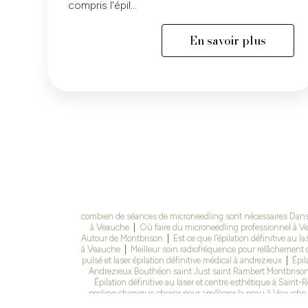
compris l'épil...
En savoir plus
combien de séances de microneedling sont nécessaires Dans u
à Veauche
|
Où faire du microneedling professionnel à V
Autour de Montbrison
|
Est ce que l’épilation définitive au l
à Veauche
|
Meilleur soin radiofréquence pour relâchement
pulsé et laser épilation définitive médical à andrezieux
|
Épil
Andrezieux Bouthéon saint Just saint Rambert Montbriso
Épilation définitive au laser et centre esthétique à Saint-
peeling chimique choisir pour améliorer la peau à Veauche
laser à montrond les bains
|
Est ce que l’épilation définiti