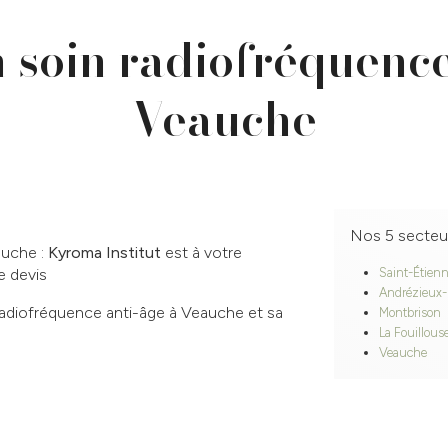
n soin radiofréquence
Veauche
Nos 5 secteu
auche :
Kyroma Institut
est à votre
e devis
Saint-Étien
Andrézieux
 radiofréquence anti-âge à Veauche et sa
Montbrison
La Fouillous
Veauche