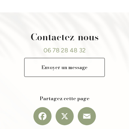
ling anti imperfections en institut à Montbrison
|
Institut esthétique spécialisé 
fréquence visage pour raffermir la peau Veauche
|
épilation laser professionnelle 
-âge complet à Veauche, Montbrison , Andrézieux Bouthéon, saint Galmier La Fouil
 définitive au laser ou cavitation
|
Épilation définitive au laser et institut de beaut
int priest en jarez, bonson
|
Soin cavitation pour réduire la cellulite à Veauche Loir
eau Veauche, Andrézieux Bouthéon, Montrond les bains, Montbrison, la fouillouse
che
|
microneedling visage pour les rides et ridules Dans un institut de beauté à s
Contactez-nous
age À Andrézieux-Bouthéon
|
Peeling acide professionnel pour éclat du teint à Ve
06 78 28 48 32
Envoyer un message
Partagez cette page
Facebook
X
Email