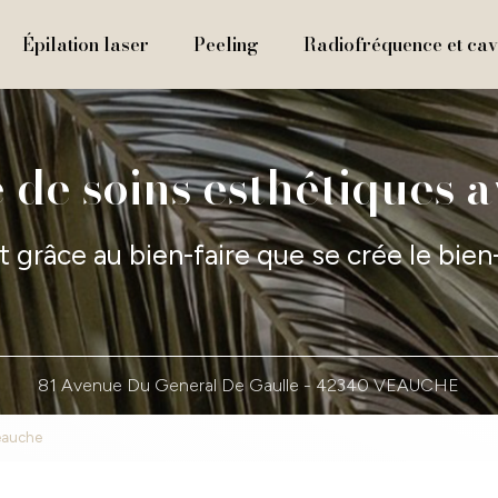
Épilation laser
Peeling
Radiofréquence et cavi
 de soins esthétiques 
t grâce au bien-faire que se crée le bien
81 Avenue Du General De Gaulle -
42340 VEAUCHE
Veauche