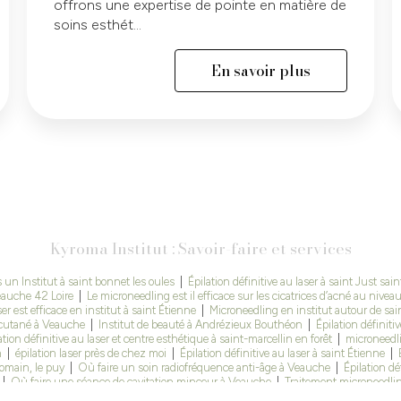
offrons une expertise de pointe en matière de
soins esthét...
En savoir plus
Kyroma Institut : Savoir-faire et services
n Institut à saint bonnet les oules
|
Épilation définitive au laser à saint Just sa
eauche 42 Loire
|
Le microneedling est il efficace sur les cicatrices d’acné au niv
aser est efficace en institut à saint Étienne
|
Microneedling en institut autour de sa
 cutané à Veauche
|
Institut de beauté à Andrézieux Bouthéon
|
Épilation définit
ation définitive au laser et centre esthétique à saint-marcellin en forêt
|
microneedli
n
|
épilation laser près de chez moi
|
Épilation définitive au laser à saint Étienne
|
Romain, le puy
|
Où faire un soin radiofréquence anti-âge à Veauche
|
Épilation dé
|
Où faire une séance de cavitation minceur à Veauche
|
Traitement microneedlin
ve au laser fait mal
|
Soin esthétique pour améliorer la qualité de la peau à Veauche