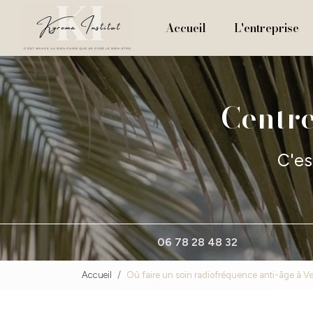
Navigation principale
Aller
au
Accueil
L'entreprise
contenu
principal
Centre
C'es
06 78 28 48 32
Accueil
Où faire un soin radiofréquence anti-âge à 