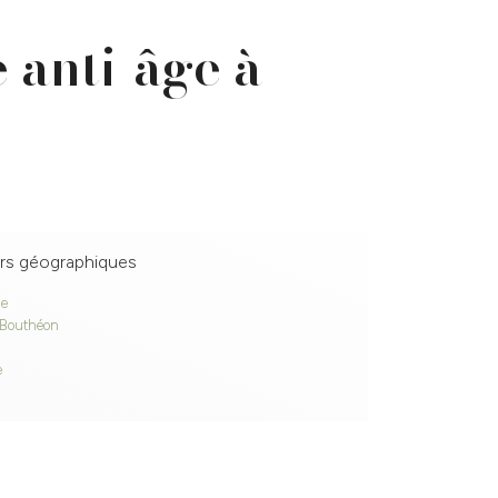
 anti-âge à
rs géographiques
ne
-Bouthéon
e