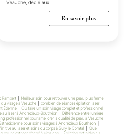
Veauche, dédié aux ...
En savoir plus
int Rambert
|
Meilleur soin pour retrouver une peau plus ferme
eau du visage à Veauche
|
combien de séances épilation laser
int Étienne
|
Où faire un soin visage complet et professionnel
ive au laser à Andrézieux-Bouthéon
|
Différence entre lumière
ng professionnel pour améliorer la qualité de peau à Veauche
Esthéticienne pour soins visages à Andrézieux Bouthéon
|
finitive au laser et soins du corps à Sury le Comtal
|
Quel
g pour cicatrices d’acné à Veauche
|
Épilation definitive au
|
Centre esthétique pour traitement de la cellulite et faire