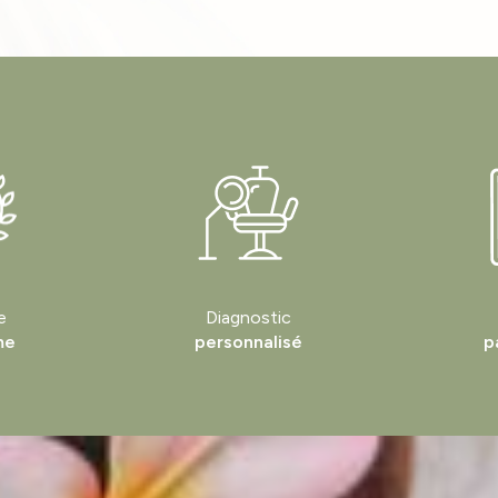
e
Diagnostic
me
personnalisé
p