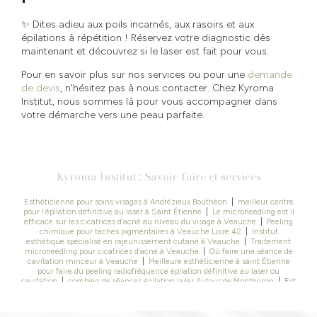
✨ Dites adieu aux poils incarnés, aux rasoirs et aux
épilations à répétition ! Réservez votre diagnostic dès
maintenant et découvrez si le laser est fait pour vous.
Pour en savoir plus sur nos services ou pour une
demande
de devis
, n'hésitez pas à nous contacter. Chez Kyroma
Institut, nous sommes là pour vous accompagner dans
votre démarche vers une peau parfaite.
Kyroma Institut : Savoir-faire et services
Esthéticienne pour soins visages à Andrézieux Bouthéon
|
meilleur centre
pour l’épilation définitive au laser à Saint Étienne
|
Le microneedling est il
efficace sur les cicatrices d’acné au niveau du visage à Veauche
|
Peeling
chimique pour taches pigmentaires à Veauche Loire 42
|
Institut
esthétique spécialisé en rajeunissement cutané à Veauche
|
Traitement
microneedling pour cicatrices d’acné à Veauche
|
Où faire une séance de
cavitation minceur à Veauche
|
Meilleure esthéticienne à saint Étienne
pour faire du peeling radiofréquence épilation définitive au laser ou
cavitation
|
combien de séances épilation laser Autour de Montbrison
|
Est
ce que l’épilation définitive au laser est efficace en institut à saint Étienne
|
Meilleur soin pour retrouver une peau plus ferme à Veauche
|
Épilation
laser efficace pour résultats durables à Veauche
|
Épilation définitive au