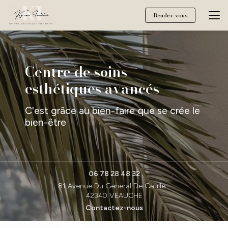
Aller
au
Rendez-vous
contenu
principal
Centre de soins
esthétiques avancés
C'est grâce au bien-faire que se crée le
bien-être
06 78 28 48 32
81 Avenue Du General De Gaulle -
42340 VEAUCHE
Contactez-nous