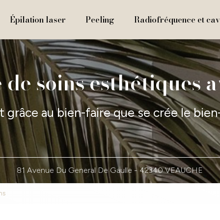
Épilation laser
Peeling
Radiofréquence et cavi
 de soins esthétiques 
t grâce au bien-faire que se crée le bien
81 Avenue Du General De Gaulle -
42340 VEAUCHE
ns