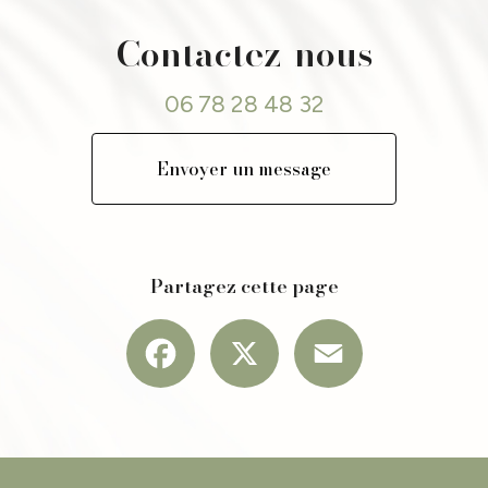
épilation laser professionnelle près de Saint-Just-Saint-Rambert
|
Peeling acide pr
ser et institut de beauté à Saint-Cyprien
|
épilation laser près de chez moi
|
Traite
Contactez-nous
our améliorer la qualité de la peau à Veauche
|
Épilation definitive au laser à mont
06 78 28 48 32
Envoyer un message
Partagez cette page
Facebook
X
Email