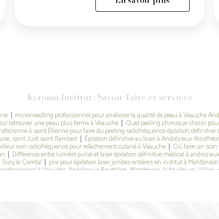
Kyroma Institut : Savoir-faire et services
enne
|
microneedling professionnel pour améliorer la qualité de peau à Veauche A
pour retrouver une peau plus ferme à Veauche
|
Quel peeling chimique choisir pour
héticienne à saint Étienne pour faire du peeling radiofréquence épilation définitive 
use, saint Just saint Rambert
|
Épilation définitive au laser à Andrézieux-Bouthéo
illeur soin radiofréquence pour relâchement cutané à Veauche
|
Où faire un soin 
éon
|
Différence entre lumière pulsé et laser épilation définitive médical à andrezieu
 à Sury le Comtal
|
prix pour épilation laser jambes entières en institut à Montbriso
professionnel à Veauche, Andrézieux Bouthéon, Montbrison, la fouillouse, Villars, s
nne
|
Épilation définitive au laser à saint Just saint Rambert
|
Séance de radiofréqu
uche
|
Le microneedling est il efficace sur les cicatrices d’acné au niveau du visag
essaires Dans un Institut à saint bonnet les oules
|
Est ce que l’épilation définiti
Institut de beauté à Andrézieux Bouthéon
|
Centre esthétique et institut de beau
r à saint Étienne
|
Soin cavitation pour réduire la cellulite à Veauche Loire
|
Esthéti
tion définitive au laser et centre esthétique à saint-marcellin en forêt
|
Où faire du