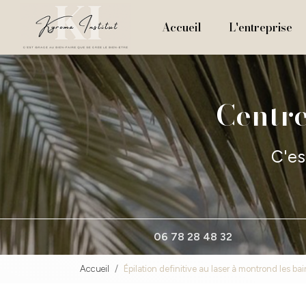
Navigation principale
Aller
au
Accueil
L'entreprise
contenu
principal
Centre
C'es
06 78 28 48 32
Accueil
Épilation definitive au laser à montrond les bai