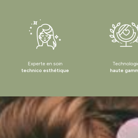
Experte en soin
Technologi
technico esthétique
haute gam