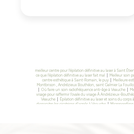
meilleur centre pour l’épilation définitive au laser à Saint Éti
ce que l’épilation définitive au laser fait mal
|
Meilleur soin 
centre esthétique à Saint-Romain, le puy
|
Meilleure est
Montbrison , Andrézieux Bouthéon, saint Galmier La Fouillo
|
Où faire un soin radiofréquence anti-âge à Veauche
|
Me
visage pour raffermir l’ovale du visage À Andrézieux-Bouth
Veauche
|
Épilation définitive au laser et soins du corps
disparaitre les cicatrices d'acnés à Veauche
|
Microneedling 
rides et ridules Dans un institut de beauté à saint Étie
professionnel pour rides et relâchement du visage à Vea
Veauche
|
combien de séances de microneedling sont néc
chimique pour taches pigmentaires à Veauche Loire 42
|
bains, Montbrison, la fouillouse
|
Épilation définitive au lase
de séances épilation laser Autour de Montbrison
|
Épila