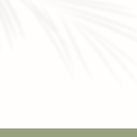
ofessionnel pour éclat du teint à Veauche
|
Microneedling en
ment microneedling pour cicatrices d’acné à Veauche
|
Soin
rond les bains