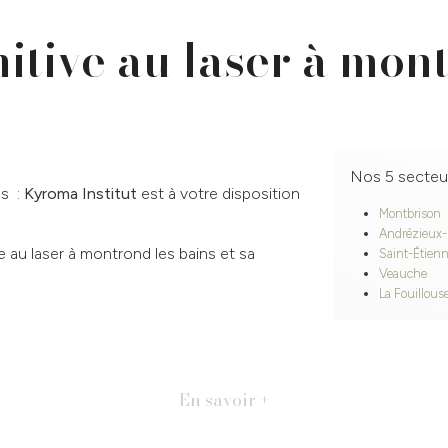
nitive au laser à mon
Nos 5 secteu
ns :
Kyroma Institut
est à votre disposition
Montbrison
Andrézieux
ve au laser à montrond les bains et sa
Saint-Étien
Veauche
La Fouillous
En savoir +