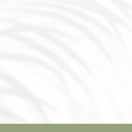
microneedling anti imperfections en institut à Montbrison
|
institut autour de saint Étienne
|
Épilation définitive au la
esthétique p