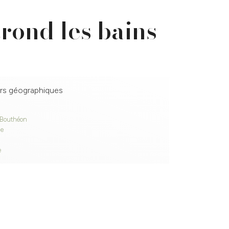
trond les bains
rs géographiques
-Bouthéon
ne
e