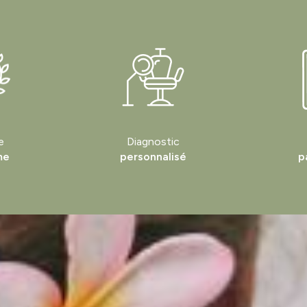
e
Diagnostic
me
personnalisé
p