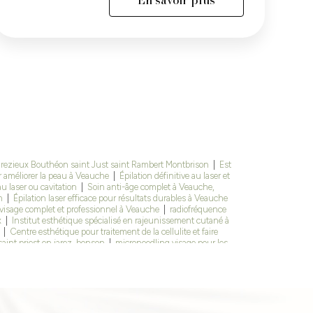
ndrezieux Bouthéon saint Just saint Rambert Montbrison
|
Est
 améliorer la peau à Veauche
|
Épilation définitive au laser et
au laser ou cavitation
|
Soin anti-âge complet à Veauche,
n
|
Épilation laser efficace pour résultats durables à Veauche
visage complet et professionnel à Veauche
|
radiofréquence
x
|
Institut esthétique spécialisé en rajeunissement cutané à
n
|
Centre esthétique pour traitement de la cellulite et faire
aint priest en jarez, bonson
|
microneedling visage pour les
ence visage pour raffermir la peau Veauche
|
Traitement
e à Veauche
|
Où faire une séance de cavitation minceur à
ve au laser est efficace en institut à saint Étienne
|
Peeling
té expert peau Veauche, Andrézieux Bouthéon, Montrond les
cienne pour soins visages à Andrézieux Bouthéon
|
combien
 microneedling professionnel à Veauche 42 Loire
|
soin