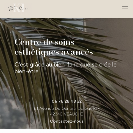
Aller
au
contenu
principal
Centre de soins
esthétiques avancés
C'est grâce au bien-faire que se crée le
bien-être
06 78 28 48 32
81 Avenue Du General De Gaulle -
42340 VEAUCHE
Contactez-nous