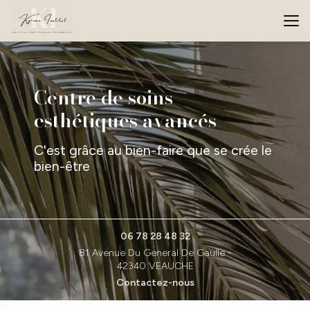
Aller
au
contenu
principal
Centre de soins
esthétiques avancés
C'est grâce au bien-faire que se crée le
bien-être
06 78 28 48 32
81 Avenue Du General De Gaulle -
42340 VEAUCHE
Contactez-nous