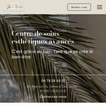
Aller
au
Rendez-vous
contenu
principal
Centre de soins
esthétiques avancés
C'est grâce au bien-faire que se crée le
bien-être
06 78 28 48 32
81 Avenue Du General De Gaulle -
42340 VEAUCHE
Contactez-nous