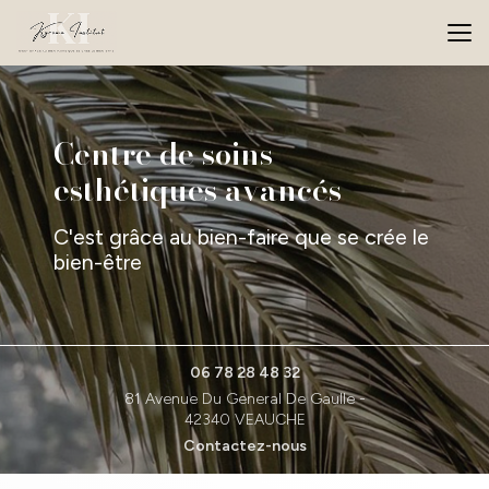
Aller
au
contenu
principal
Centre de soins
esthétiques avancés
C'est grâce au bien-faire que se crée le
bien-être
06 78 28 48 32
81 Avenue Du General De Gaulle -
42340 VEAUCHE
Contactez-nous