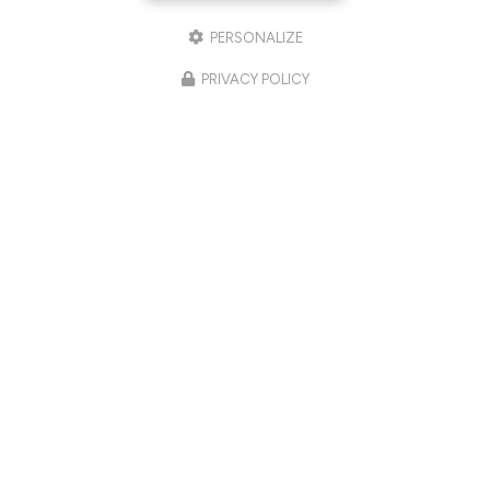
PERSONALIZE
PRIVACY POLICY
03/06/2026
Retrouver une peau plus lumineuse,
plus ferme et plus harmonieuse à
Veauche