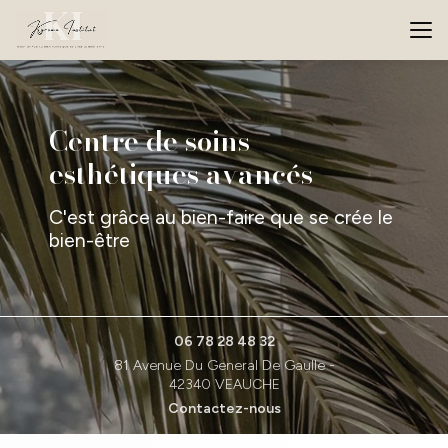
Aller
au
contenu
principal
Centre de soins
esthétiques avancés
C'est grâce au bien-faire que se crée le
bien-être
06 78 28 48 32
81 Avenue Du General De Gaulle -
42340 VEAUCHE
Contactez-nous