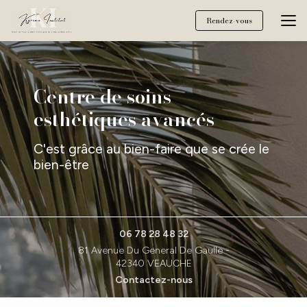
Aller
au
Rendez-vous
contenu
principal
Centre de soins
esthétiques avancés
C'est grâce au bien-faire que se crée le
bien-être
06 78 28 48 32
81 Avenue Du General De Gaulle -
42340 VEAUCHE
Contactez-nous