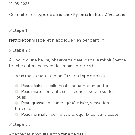
12-06-2025
Connaître ton
type de peau chez Kyroma Institut à Veauche
?
✅Étape 1 :
Nettoie ton visage
et n'applique rien pendant 1h
✅Étape 2 :
Au bout d'une heure, observe ta peau dans le miroir (petite
touche autorisée avec des mains propres)
Tu peux maintenant reconnaître ton
type de peau
:
Peau sèche
: tiraillements, squames, inconfort
Peau mixte
: brillante sur la zone T, sèche sur les
joues
Peau grasse
: brillance généralisée, sensation
huileuse
Peau normale
: confortable, équilibrée, sans excès
✅Étape 3 :
Adapte tes produits à ton
type de peau
!