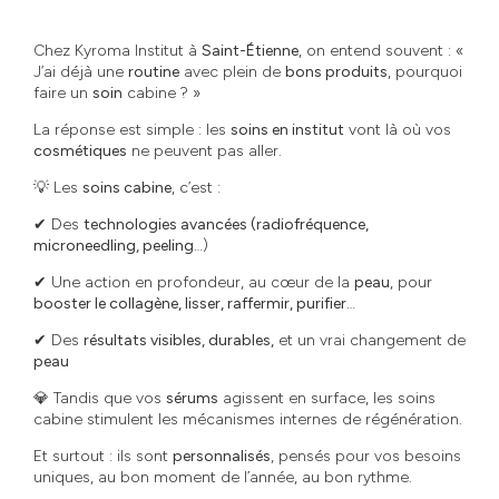
Chez Kyroma Institut à
Saint-Étienne
, on entend souvent : «
J’ai déjà une
routine
avec plein de
bons produits
, pourquoi
faire un
soin
cabine ? »
La réponse est simple : les
soins en institut
vont là où vos
cosmétiques
ne peuvent pas aller.
💡 Les
soins cabine
, c’est :
✔ Des
technologies avancées (radiofréquence,
microneedling, peeling
…)
✔ Une action en profondeur, au cœur de la
peau
, pour
booster le collagène, lisser, raffermir, purifier
…
✔ Des
résultats visibles, durables,
et un vrai changement de
peau
💎 Tandis que vos
sérums
agissent en surface, les soins
cabine stimulent les mécanismes internes de régénération.
Et surtout : ils sont
personnalisés
, pensés pour vos besoins
uniques, au bon moment de l’année, au bon rythme.