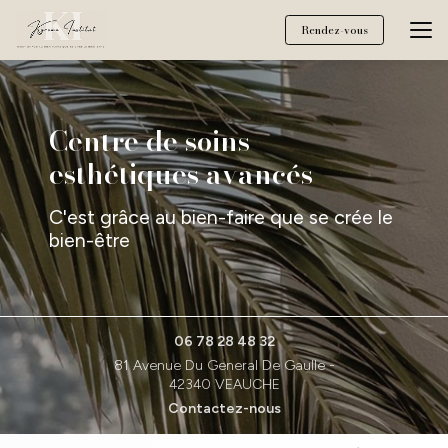
Aller
au
Rendez-vous
contenu
principal
Centre de soins
esthétiques avancés
C'est grâce au bien-faire que se crée le
bien-être
06 78 28 48 32
81 Avenue Du General De Gaulle -
42340 VEAUCHE
Contactez-nous