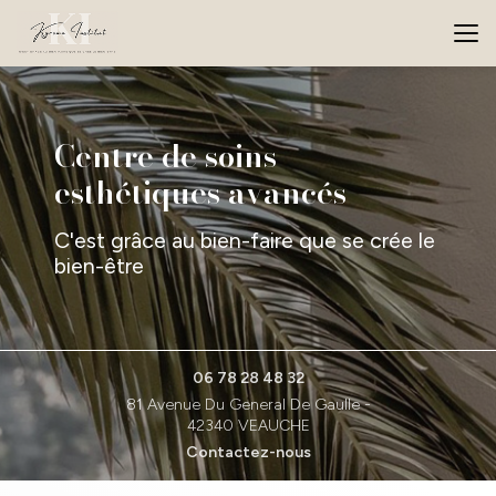
Aller
au
contenu
principal
Centre de soins
esthétiques avancés
C'est grâce au bien-faire que se crée le
bien-être
06 78 28 48 32
81 Avenue Du General De Gaulle -
42340 VEAUCHE
Contactez-nous