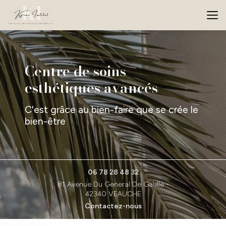
Aller
au
contenu
principal
Centre de soins
esthétiques avancés
C'est grâce au bien-faire que se crée le
bien-être
06 78 28 48 32
81 Avenue Du General De Gaulle -
42340 VEAUCHE
Contactez-nous