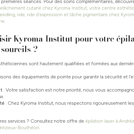
les premières séances. Pour des soins complémentaires, découv
relâchement cutané chez Kyroma Institut, votre centre esthét
edling, ride, ride d'expression et tâche pigmentaire chez Kyroma
nne
.
sir Kyroma Institut pour votre épil
 sourcils ?
théticiennes sont hautement qualifiées et formées aux derniè
lisons des équipements de pointe pour garantir la sécurité et l'
t
: Votre satisfaction est notre priorité, nous vous accompag
x.
té
: Chez Kyroma Institut, nous respectons rigoureusement les
tres services ? Consultez notre offre de
épilation laser à Andr
drézieux-Bouthéon
.