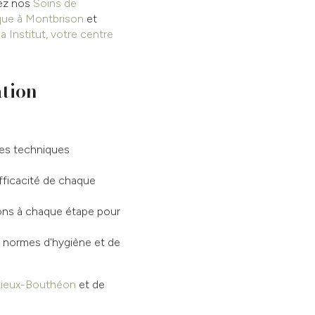
rez nos
Soins de
ique à Montbrison
et
 Institut, votre centre
ation
res techniques
efficacité de chaque
nons à chaque étape pour
 normes d'hygiène et de
ézieux-Bouthéon
et de