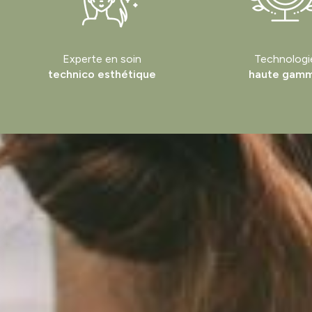
Experte en soin
Technologi
technico esthétique
haute gam