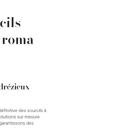
cils
yroma
ndrézieux-
éfinitive des sourcils à
olutions sur mesure
 garantissons des