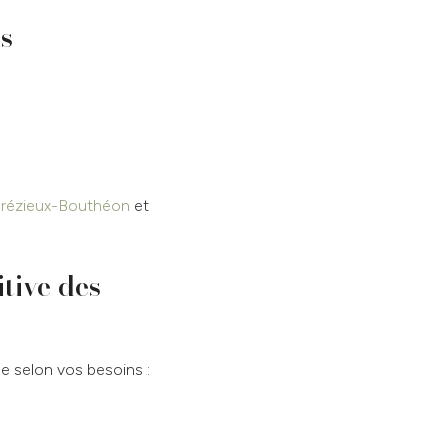
ls
ndrézieux-Bouthéon
et
tive des
ée selon vos besoins :