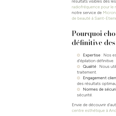
résultats visibles dès 
radiofréquence pour le 
notre service de
Microne
de beauté à Saint-Etie
Pourquoi choi
définitive des
Expertise
: Nos es
d'épilation définitive.
Qualité
: Nous uti
traitement.
Engagement clien
des résultats optimau
Normes de sécuri
sécurité.
Envie de découvrir d'au
centre esthétique à An