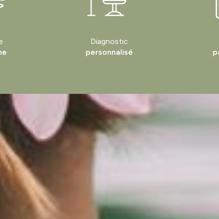
e
Diagnostic
me
personnalisé
p