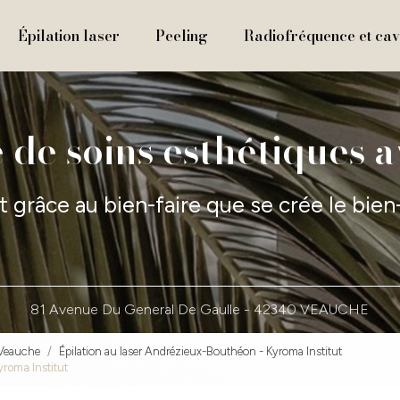
Épilation laser
Peeling
Radiofréquence et cavi
 de soins esthétiques 
t grâce au bien-faire que se crée le bien
81 Avenue Du General De Gaulle -
42340 VEAUCHE
 Veauche
Épilation au laser Andrézieux-Bouthéon - Kyroma Institut
yroma Institut