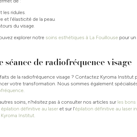
ermet de :
t les ridules.
e et l'élasticité de la peau.
ntours du visage.
ouvez explorer notre
soins esthétiques à La Fouillouse
pour un
re séance de radiofréquence visage
nfaits de la radiofréquence visage ? Contactez Kyroma Institut p
cer votre transformation. Nous sommes également spécialisé
ofréquence
.
autres soins, n'hésitez pas à consulter nos articles sur
les bons 
pilation définitive au laser
et sur l'
épilation définitive au laser 
 Kyroma Institut
.