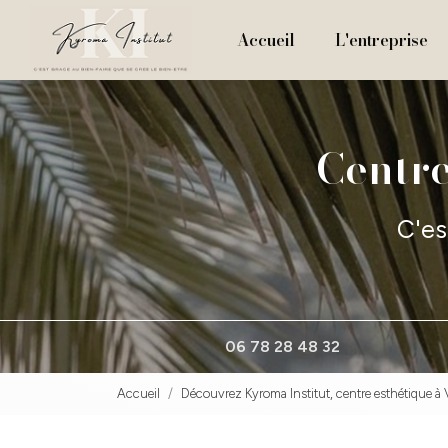
Navigation principale
Aller
au
Accueil
L'entreprise
contenu
principal
Centre
C'es
06 78 28 48 32
Accueil
Découvrez Kyroma Institut, centre esthétique à