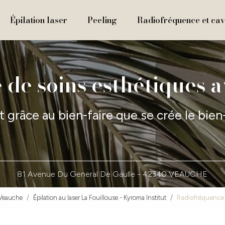
Épilation laser
Peeling
Radiofréquence et cavi
 de soins esthétiques 
t grâce au bien-faire que se crée le bien
81 Avenue Du General De Gaulle -
42340 VEAUCHE
 Veauche
Épilation au laser La Fouillouse - Kyroma Institut
Radiofréquence v