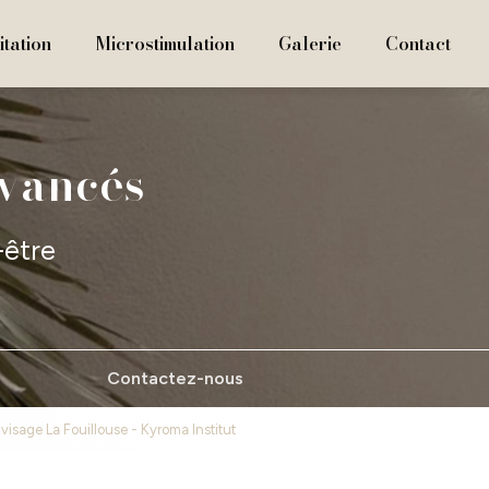
tation
Microstimulation
Galerie
Contact
avancés
-être
Contactez-nous
isage La Fouillouse - Kyroma Institut