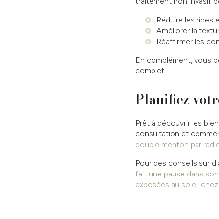
traitement non invasif p
Réduire les rides e
Améliorer la textur
Réaffirmer les co
En complément, vous p
complet.
Planifiez vot
Prêt à découvrir les bie
consultation et commen
double menton par radi
Pour des conseils sur d'
fait une pause dans son é
exposées au soleil chez