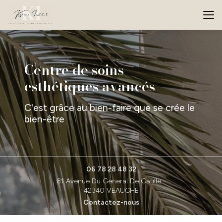
Aller
au
contenu
principal
Centre de soins
esthétiques avancés
C'est grâce au bien-faire que se crée le
bien-être
06 78 28 48 32
81 Avenue Du General De Gaulle -
42340 VEAUCHE
Contactez-nous