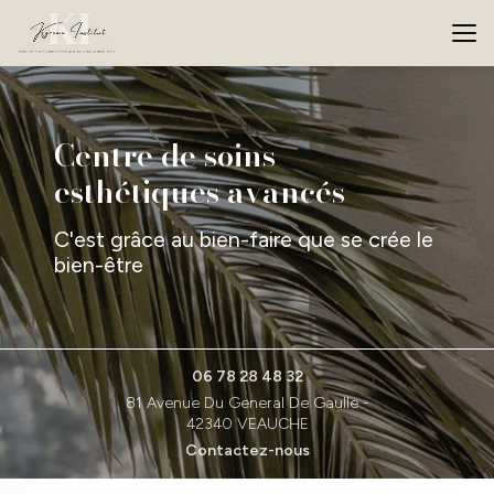
Aller
au
contenu
principal
Centre de soins
esthétiques avancés
C'est grâce au bien-faire que se crée le
bien-être
06 78 28 48 32
81 Avenue Du General De Gaulle -
42340 VEAUCHE
Contactez-nous