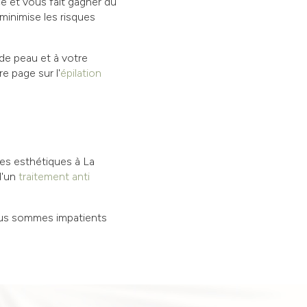
ce et vous fait gagner du
 minimise les risques
de peau et à votre
e page sur l'
épilation
es esthétiques à La
d'un
traitement anti
ous sommes impatients