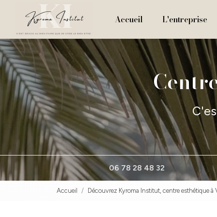
Navigation principale
Aller
au
Accueil
L'entreprise
contenu
principal
Centre
C'es
06 78 28 48 32
Accueil
Découvrez Kyroma Institut, centre esthétique à