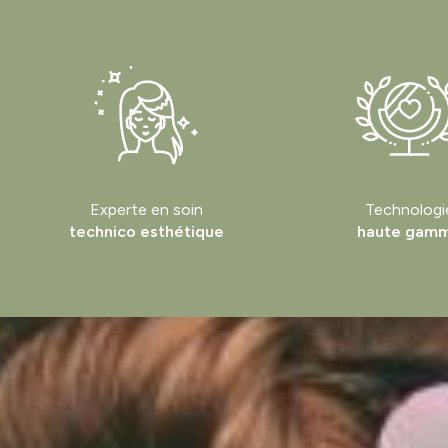
Experte en soin
Technologi
technico esthétique
haute gam