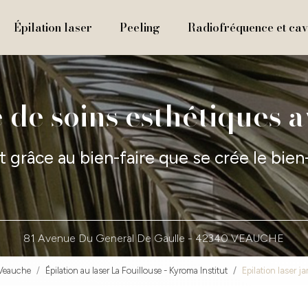
Épilation laser
Peeling
Radiofréquence et cavi
 de soins esthétiques 
t grâce au bien-faire que se crée le bien
81 Avenue Du General De Gaulle -
42340 VEAUCHE
 Veauche
Épilation au laser La Fouillouse - Kyroma Institut
Epilation laser j