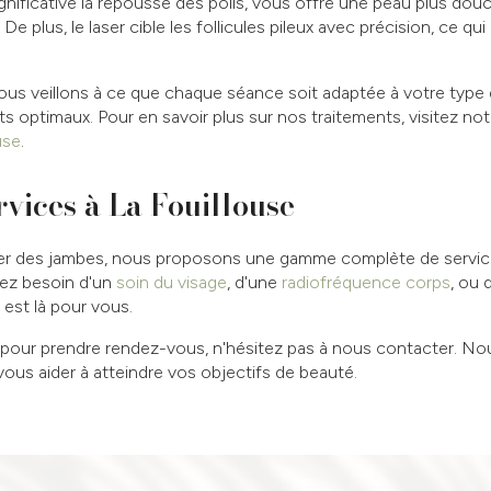
gnificative la repousse des poils, vous offre une peau plus dou
De plus, le laser cible les follicules pileux avec précision, ce qui
ous veillons à ce que chaque séance soit adaptée à votre type 
ts optimaux. Pour en savoir plus sur nos traitements, visitez notr
use
.
rvices à La Fouillouse
laser des jambes, nous proposons une gamme complète de servic
yez besoin d'un
soin du visage
, d'une
radiofréquence corps
, ou 
 est là pour vous.
 pour prendre rendez-vous, n'hésitez pas à nous contacter. N
 vous aider à atteindre vos objectifs de beauté.