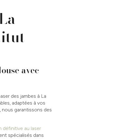
 La
itut
louse avec
 laser des jambes à La
ables, adaptées à vos
e, nous garantissons des
n définitive au laser
nt spécialisés dans