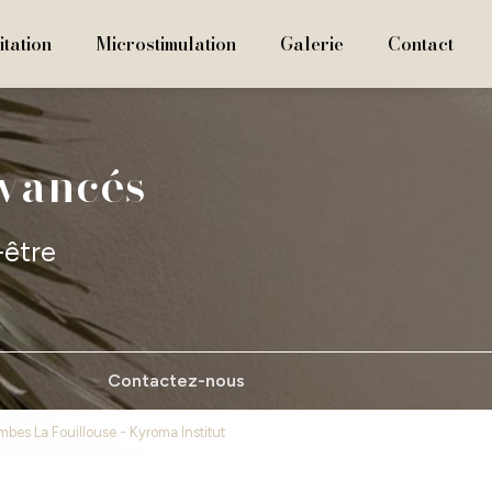
tation
Microstimulation
Galerie
Contact
avancés
-être
Contactez-nous
ambes La Fouillouse - Kyroma Institut