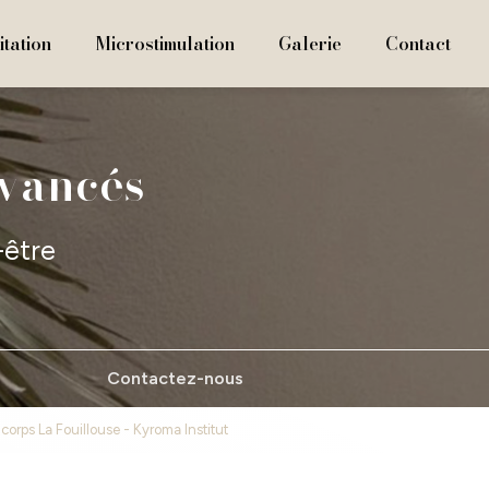
tation
Microstimulation
Galerie
Contact
avancés
-être
Contactez-nous
orps La Fouillouse - Kyroma Institut