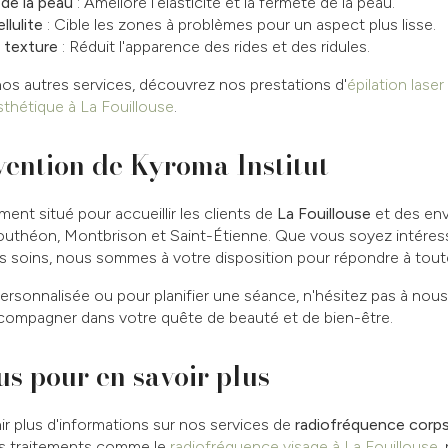
de la peau
: Améliore l'élasticité et la fermeté de la peau.
llulite
: Cible les zones à problèmes pour un aspect plus lisse.
a texture
: Réduit l'apparence des rides et des ridules.
nos autres services, découvrez nos prestations d'
épilation laser
sthétique à La Fouillouse
.
vention de Kyroma Institut
ment situé pour accueillir les clients de
La Fouillouse
et des en
uthéon, Montbrison et Saint-Étienne. Que vous soyez intéress
s soins, nous sommes à votre disposition pour répondre à tout
ersonnalisée ou pour planifier une séance, n'hésitez pas à nou
compagner dans votre quête de beauté et de bien-être.
s pour en savoir plus
ir plus d'informations sur nos services de
radiofréquence corp
es traitements comme le
radiofréquence visage à La Fouillouse
,