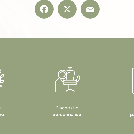
Facebook
X
Email
e
Diagnostic
me
personnalisé
p