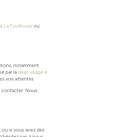
 à La Fouillouse
ou
virons, notamment
é par la
laser visage à
es vos attentes.
s contacter. Nous
s
ou si vous avez des
 n'hésitez pas à nous