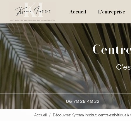
Navigation principale
Aller
au
Accueil
L'entreprise
contenu
principal
Centre
C'es
06 78 28 48 32
Accueil
Découvrez Kyroma Institut, centre esthétique à