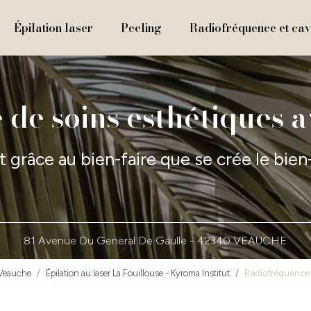
Épilation laser
Peeling
Radiofréquence et cavi
 de soins esthétiques 
t grâce au bien-faire que se crée le bien
81 Avenue Du General De Gaulle -
42340 VEAUCHE
 Veauche
Épilation au laser La Fouillouse - Kyroma Institut
Radiofréquence c