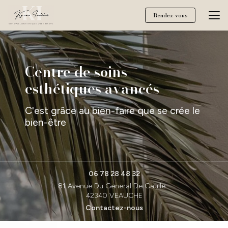
Aller
au
Rendez-vous
contenu
principal
Centre de soins
esthétiques avancés
C'est grâce au bien-faire que se crée le
bien-être
06 78 28 48 32
81 Avenue Du General De Gaulle -
42340 VEAUCHE
Contactez-nous