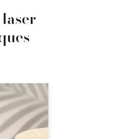
 laser
iques