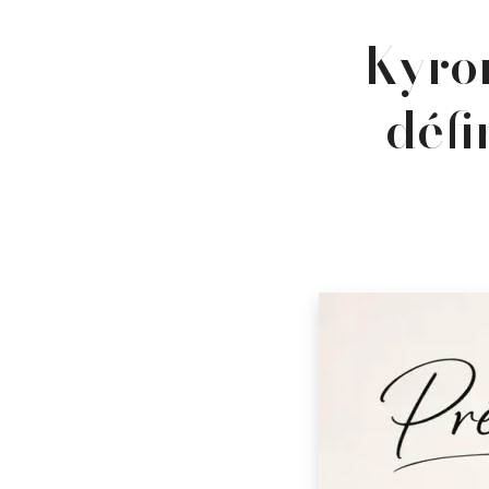
Kyrom
défi