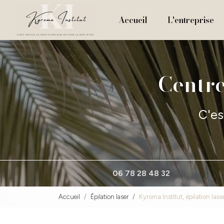
Navigation principale
Aller
au
Accueil
L'entreprise
contenu
principal
Centre
C'es
06 78 28 48 32
Accueil
Épilation laser
Kyroma Institut, épilation la