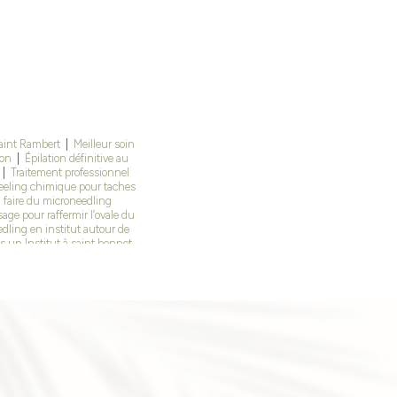
saint Rambert
|
Meilleur soin
son
|
Épilation définitive au
|
Traitement professionnel
eeling chimique pour taches
faire du microneedling
age pour raffermir l’ovale du
dling en institut autour de
 un Institut à saint bonnet
t centre esthétique à Saint-
titut de beauté à Andrézieux
 du peeling radiofréquence
ilation laser efficace pour
finitive au laser à saint Just
zieux-Bouthéon
|
Traitement
tut de beauté à saint Étienne
peau Veauche, Andrézieux
ualité de peau à Veauche
ace en institut à saint Étienne