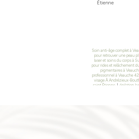
Étienne
Soin anti-âge complet à Vea
pour retrouver une peau p
laser et soins du corps à S
pour rides et relâchement d
pigmentaires à Veauch
professionnel à Veauche 42 
visage À Andrézieux-Bou
saint Étienne
|
épilation l
les oules
|
meilleur centr
Romain, le puy
|
Le microne
Bouthéon
|
Épilation déf
épilation définitive au la
résultats durables à Veauc
saint Rambert
|
Où faire 
microneedling pour cicatri
|
Où faire une séance d
Bouthéon, Montrond les 
Andrezieux Bouthéon saint