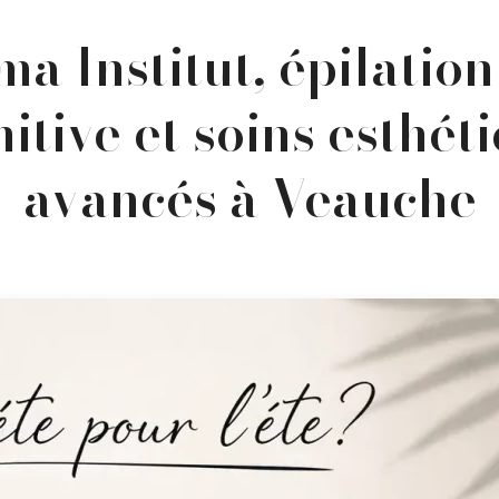
a Institut, épilation
nitive et soins esthét
avancés à Veauche