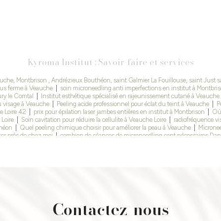
Kyroma Institut : Savoir-faire et services
uche, Montbrison , Andrézieux Bouthéon, saint Galmier La Fouillouse, saint Just 
lus ferme à Veauche
|
soin microneedling anti imperfections en institut à Montbri
ury le Comtal
|
Institut esthétique spécialisé en rajeunissement cutané à Veauche
u visage à Veauche
|
Peeling acide professionnel pour éclat du teint à Veauche
|
P
e Loire 42
|
prix pour épilation laser jambes entières en institut à Montbrison
|
Où 
Loire
|
Soin cavitation pour réduire la cellulite à Veauche Loire
|
radiofréquence vis
théon
|
Quel peeling chimique choisir pour améliorer la peau à Veauche
|
Micronee
aser près de chez moi
|
combien de séances de microneedling sont nécessaires Dans
e pour l’épilation définitive au laser à Saint Étienne
|
Épilation définitive au laser e
edling est il efficace sur les cicatrices d’acné au niveau du visage à Veauche
|
Ins
initive au laser à saint Étienne
|
Meilleure esthéticienne à saint Étienne pour faire
ser ou cavitation
|
Où faire un soin visage complet et professionnel à Veauche
|
Ép
he
|
épilation laser professionnelle près de Saint-Just-Saint-Rambert
|
Épilation dé
un soin radiofréquence anti-âge à Veauche
|
Épilation définitive au laser à André
ces d’acné à Veauche
|
microneedling visage pour les rides et ridules Dans un insti
e cavitation minceur à Veauche
|
Centre esthétique et institut de beauté expert 
Contactez-nous
bains, Montbrison, la fouillouse
|
microneedling professionnel pour améliorer la q
 Just saint Rambert Montbrison
|
Est ce que l’épilation définitive au laser est effic