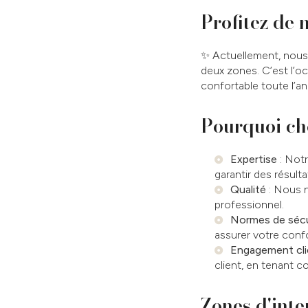
Profitez de 
✨ Actuellement, nous 
deux zones. C’est l’o
confortable toute l’a
Pourquoi cho
Expertise
: Notr
garantir des résult
Qualité
: Nous n
professionnel.
Normes de sécu
assurer votre confo
Engagement cli
client, en tenant c
Zones d'inte