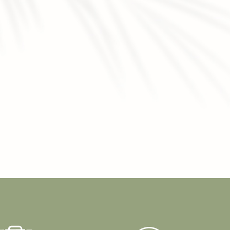
thétique à saint-marcellin en
fférence entre lumière pulsé
icroneedling professionnel à
initive au laser et institut de
nitive au laser fait mal
|
Soin
la peau Veauche
|
Épilation