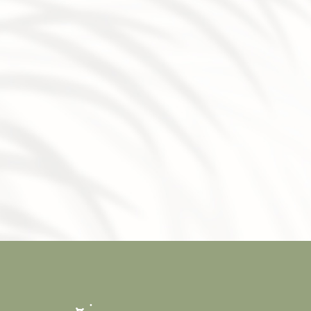
|
Meilleur soin radiofréqu
forêt
|
Centre esthétique pou
et laser épilation définitive
Veauche, Andrézieux Bouthéo
beauté à Saint-Cyprien
|
Es
esthétique pour améliorer 