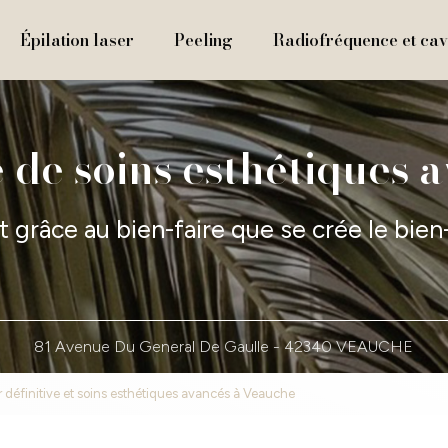
Épilation laser
Peeling
Radiofréquence et cavi
 de soins esthétiques 
t grâce au bien-faire que se crée le bien
81 Avenue Du General De Gaulle -
42340 VEAUCHE
ser définitive et soins esthétiques avancés à Veauche