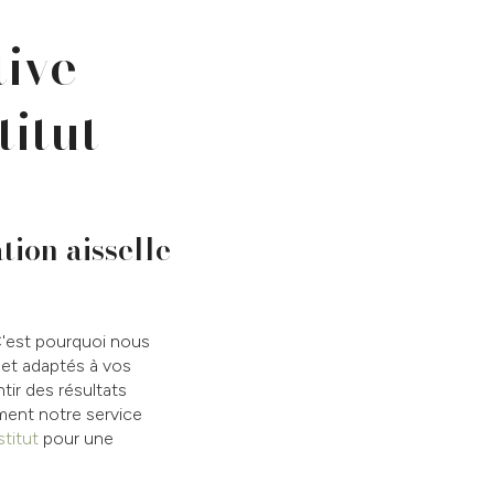
tive
titut
tion aisselle
C'est pourquoi nous
 et adaptés à vos
tir des résultats
ment notre service
stitut
pour une