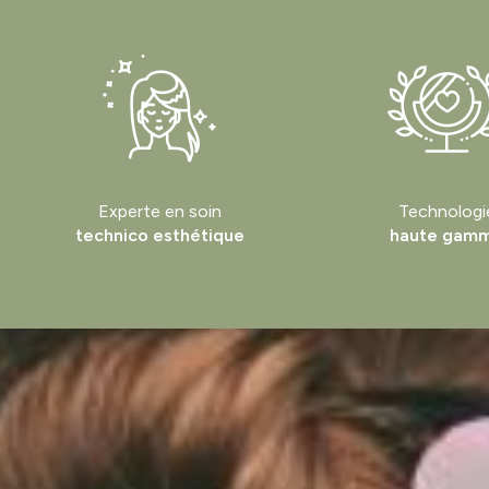
Experte en soin
Technologi
technico esthétique
haute gam