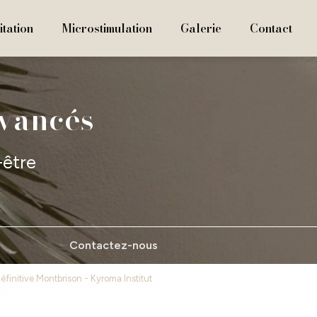
tation
Microstimulation
Galerie
Contact
avancés
-être
Contactez-nous
 définitive Montbrison - Kyroma Institut