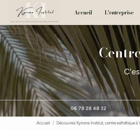
Navigation principale
Aller
au
Accueil
L'entreprise
contenu
principal
Centre
C'es
06 78 28 48 32
Accueil
Découvrez Kyroma Institut, centre esthétique à