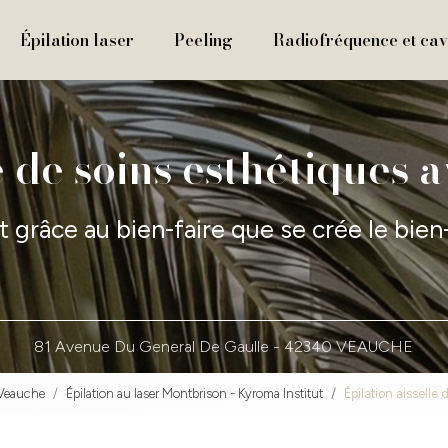
Épilation laser
Peeling
Radiofréquence et cavi
 de soins esthétiques 
t grâce au bien-faire que se crée le bien
81 Avenue Du General De Gaulle -
42340 VEAUCHE
 Veauche
Épilation au laser Montbrison - Kyroma Institut
Épilation aisselle