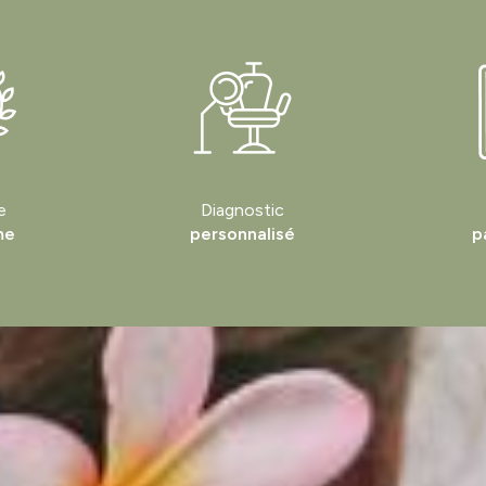
e
Diagnostic
me
personnalisé
p