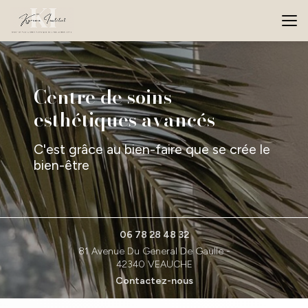
Aller
au
contenu
principal
Centre de soins
esthétiques avancés
C'est grâce au bien-faire que se crée le
bien-être
06 78 28 48 32
81 Avenue Du General De Gaulle -
42340 VEAUCHE
Contactez-nous