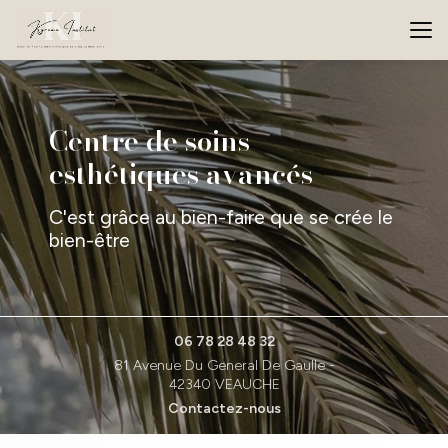
Aller
au
contenu
principal
Centre de soins
esthétiques avancés
C'est grâce au bien-faire que se crée le
bien-être
06 78 28 48 32
81 Avenue Du General De Gaulle -
42340 VEAUCHE
Contactez-nous