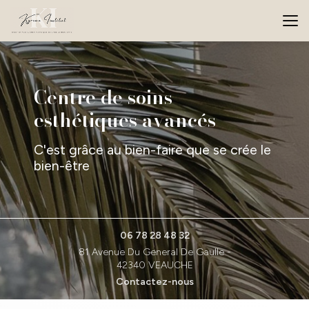
Aller
au
contenu
principal
Centre de soins
esthétiques avancés
C'est grâce au bien-faire que se crée le
bien-être
06 78 28 48 32
81 Avenue Du General De Gaulle -
42340 VEAUCHE
Contactez-nous